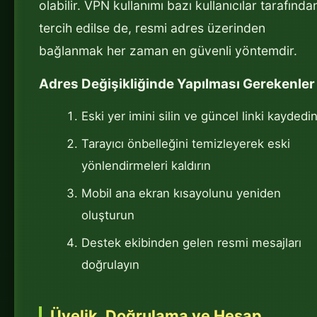
olabilir. VPN kullanımı bazı kullanıcılar tarafında
tercih edilse de, resmi adres üzerinden
bağlanmak her zaman en güvenli yöntemdir.
Adres Değişikliğinde Yapılması Gerekenler
Eski yer imini silin ve güncel linki kaydedi
Tarayıcı önbelleğini temizleyerek eski
yönlendirmeleri kaldırın
Mobil ana ekran kısayolunu yeniden
oluşturun
Destek ekibinden gelen resmi mesajları
doğrulayın
Üyelik, Doğrulama ve Hesap