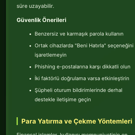
süre uzayabilir.
Güvenlik Önerileri
Benzersiz ve karmaşık parola kullanın
Ortak cihazlarda "Beni Hatırla" seçeneğini
işaretlemeyin
Phishing e-postalarına karşı dikkatli olun
İki faktörlü doğrulama varsa etkinleştirin
Şüpheli oturum bildirimlerinde derhal
destekle iletişime geçin
Para Yatırma ve Çekme Yöntemleri
Finansal işlemler, kullanıcı memnuniyetinin en