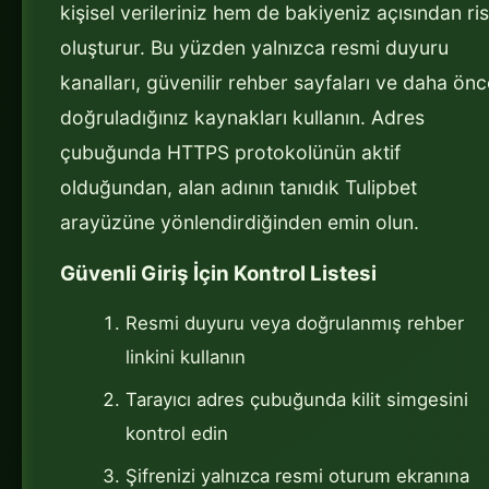
kişisel verileriniz hem de bakiyeniz açısından ri
oluşturur. Bu yüzden yalnızca resmi duyuru
kanalları, güvenilir rehber sayfaları ve daha önc
doğruladığınız kaynakları kullanın. Adres
çubuğunda HTTPS protokolünün aktif
olduğundan, alan adının tanıdık Tulipbet
arayüzüne yönlendirdiğinden emin olun.
Güvenli Giriş İçin Kontrol Listesi
Resmi duyuru veya doğrulanmış rehber
linkini kullanın
Tarayıcı adres çubuğunda kilit simgesini
kontrol edin
Şifrenizi yalnızca resmi oturum ekranına