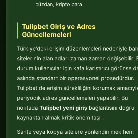
cüzdan, kripto para
Tulipbet Giriş ve Adres
Güncellemeleri
Türkiye'deki erişim düzenlemeleri nedeniyle bah
sitelerinin alan adları zaman zaman değişebilir. 
durum kullanıcılar için kafa karıştırıcı görünse d
aslında standart bir operasyonel prosedürdür.
Tulipbet de erişim sürekliliğini korumak amacıyl
periyodik adres güncellemeleri yapabilir. Bu
noktada
Tulipbet yeni giriş
bağlantısını doğru
kaynaktan almak kritik önem taşır.
Sahte veya kopya sitelere yönlendirilmek hem