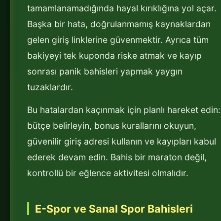
tamamlanamadığında hayal kırıklığına yol açar.
Başka bir hata, doğrulanmamış kaynaklardan
gelen giriş linklerine güvenmektir. Ayrıca tüm
bakiyeyi tek kuponda riske atmak ve kayıp
sonrası panik bahisleri yapmak yaygın
tuzaklardır.
Bu hatalardan kaçınmak için planlı hareket edin:
bütçe belirleyin, bonus kurallarını okuyun,
güvenilir giriş adresi kullanın ve kayıpları kabul
ederek devam edin. Bahis bir maraton değil,
kontrollü bir eğlence aktivitesi olmalıdır.
E-Spor ve Sanal Spor Bahisleri