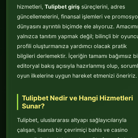
hizmetleri,
Tulipbet giriş
süreçlerini, adres
güncellemelerini, finansal işlemleri ve promosy
dünyasını ayrıntılı biçimde ele alıyoruz. Amacım
yalnızca tanıtım yapmak değil; bilinçli bir oyunc
profili oluşturmanıza yardımcı olacak pratik
bilgileri derlemektir. İçeriğin tamamı bağımsız bi
editoryal bakış açısıyla hazırlanmış olup, sorum
oyun ilkelerine uygun hareket etmenizi öneririz.
Tulipbet Nedir ve Hangi Hizmetleri
Sunar?
Tulipbet, uluslararası altyapı sağlayıcılarıyla
çalışan, lisanslı bir çevrimiçi bahis ve casino