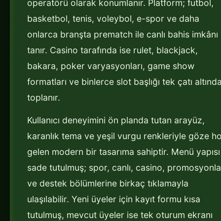
operatörü olarak konumlanır. Platform; futbol,
basketbol, tenis, voleybol, e-spor ve daha
onlarca branşta prematch ile canlı bahis imkânı
tanır. Casino tarafında ise rulet, blackjack,
bakara, poker varyasyonları, game show
formatları ve binlerce slot başlığı tek çatı altınd
toplanır.
Kullanıcı deneyimini ön planda tutan arayüz,
karanlık tema ve yeşil vurgu renkleriyle göze h
gelen modern bir tasarıma sahiptir. Menü yapısı
sade tutulmuş; spor, canlı, casino, promosyonla
ve destek bölümlerine birkaç tıklamayla
ulaşılabilir. Yeni üyeler için kayıt formu kısa
tutulmuş, mevcut üyeler ise tek oturum ekranı