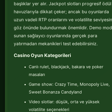
başlıklar yer alır. Jackpot slotları progresif ödül
havuzlarıyla dikkat çeker; ancak bu oyunlarda
uzun vadeli RTP oranlarını ve volatilite seviyesin
göz önünde bulundurmak önemlidir. Demo mo
sunan sağlayıcı oyunlarında gerçek para
yatırmadan mekanikleri test edebilirsiniz.
Casino Oyun Kategorileri
Canlı rulet, blackjack, bakara ve poker
masaları
Game show: Crazy Time, Monopoly Live,
Sweet Bonanza Candyland
Video slotlar: düşük, orta ve yüksek
volatilite seçenekleri