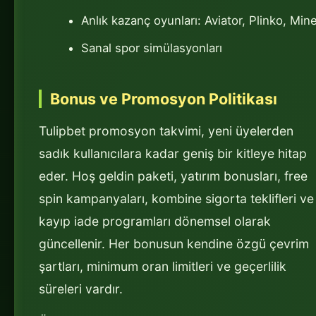
Anlık kazanç oyunları: Aviator, Plinko, Min
Sanal spor simülasyonları
Bonus ve Promosyon Politikası
Tulipbet promosyon takvimi, yeni üyelerden
sadık kullanıcılara kadar geniş bir kitleye hitap
eder. Hoş geldin paketi, yatırım bonusları, free
spin kampanyaları, kombine sigorta teklifleri ve
kayıp iade programları dönemsel olarak
güncellenir. Her bonusun kendine özgü çevrim
şartları, minimum oran limitleri ve geçerlilik
süreleri vardır.