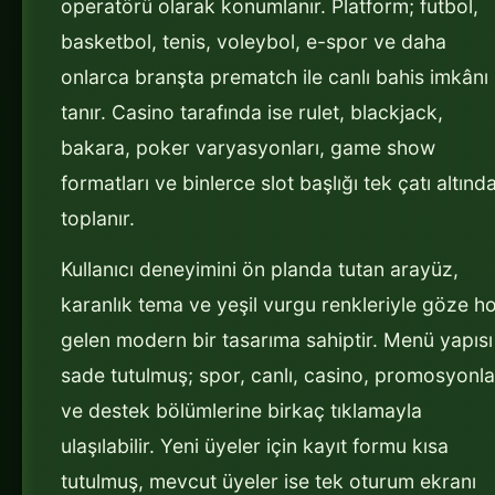
operatörü olarak konumlanır. Platform; futbol,
basketbol, tenis, voleybol, e-spor ve daha
onlarca branşta prematch ile canlı bahis imkânı
tanır. Casino tarafında ise rulet, blackjack,
bakara, poker varyasyonları, game show
formatları ve binlerce slot başlığı tek çatı altınd
toplanır.
Kullanıcı deneyimini ön planda tutan arayüz,
karanlık tema ve yeşil vurgu renkleriyle göze h
gelen modern bir tasarıma sahiptir. Menü yapısı
sade tutulmuş; spor, canlı, casino, promosyonla
ve destek bölümlerine birkaç tıklamayla
ulaşılabilir. Yeni üyeler için kayıt formu kısa
tutulmuş, mevcut üyeler ise tek oturum ekranı