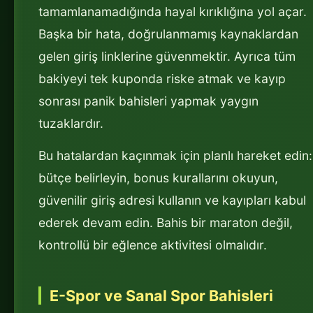
tamamlanamadığında hayal kırıklığına yol açar.
Başka bir hata, doğrulanmamış kaynaklardan
gelen giriş linklerine güvenmektir. Ayrıca tüm
bakiyeyi tek kuponda riske atmak ve kayıp
sonrası panik bahisleri yapmak yaygın
tuzaklardır.
Bu hatalardan kaçınmak için planlı hareket edin:
bütçe belirleyin, bonus kurallarını okuyun,
güvenilir giriş adresi kullanın ve kayıpları kabul
ederek devam edin. Bahis bir maraton değil,
kontrollü bir eğlence aktivitesi olmalıdır.
E-Spor ve Sanal Spor Bahisleri