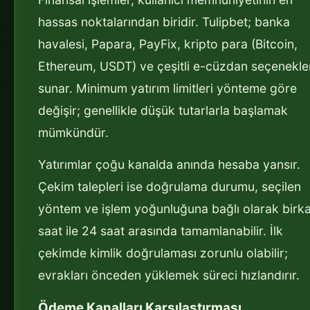
hassas noktalarından biridir. Tulipbet; banka
havalesi, Papara, PayFix, kripto para (Bitcoin,
Ethereum, USDT) ve çeşitli e-cüzdan seçenekle
sunar. Minimum yatırım limitleri yönteme göre
değişir; genellikle düşük tutarlarla başlamak
mümkündür.
Yatırımlar çoğu kanalda anında hesaba yansır.
Çekim talepleri ise doğrulama durumu, seçilen
yöntem ve işlem yoğunluğuna bağlı olarak birk
saat ile 24 saat arasında tamamlanabilir. İlk
çekimde kimlik doğrulaması zorunlu olabilir;
evrakları önceden yüklemek süreci hızlandırır.
Ödeme Kanalları Karşılaştırması