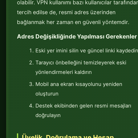
olabilir. VPN kullanımı bazı kullanıcılar tarafında
tercih edilse de, resmi adres üzerinden
bağlanmak her zaman en güvenli yöntemdir.
Adres Değişikliğinde Yapılması Gerekenler
Eski yer imini silin ve güncel linki kaydedi
Tarayıcı önbelleğini temizleyerek eski
yönlendirmeleri kaldırın
Mobil ana ekran kısayolunu yeniden
oluşturun
Destek ekibinden gelen resmi mesajları
doğrulayın
Üyelik, Doğrulama ve Hesap