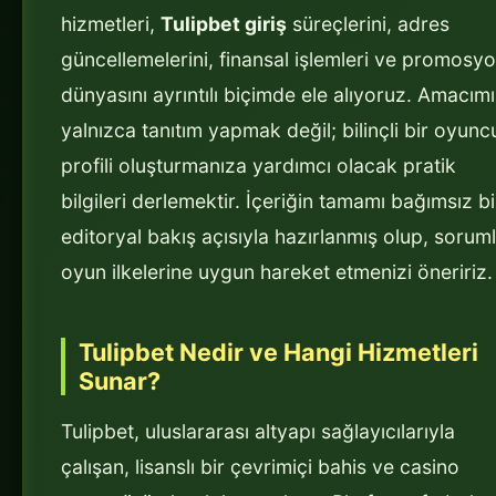
hizmetleri,
Tulipbet giriş
süreçlerini, adres
güncellemelerini, finansal işlemleri ve promosy
dünyasını ayrıntılı biçimde ele alıyoruz. Amacım
yalnızca tanıtım yapmak değil; bilinçli bir oyunc
profili oluşturmanıza yardımcı olacak pratik
bilgileri derlemektir. İçeriğin tamamı bağımsız bi
editoryal bakış açısıyla hazırlanmış olup, sorum
oyun ilkelerine uygun hareket etmenizi öneririz.
Tulipbet Nedir ve Hangi Hizmetleri
Sunar?
Tulipbet, uluslararası altyapı sağlayıcılarıyla
çalışan, lisanslı bir çevrimiçi bahis ve casino