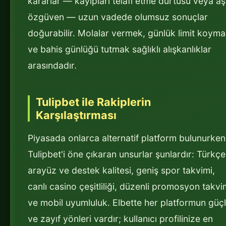
kararlar — kayıpları telafi etme dürtüsü veya aşı
özgüven — uzun vadede olumsuz sonuçlar
doğurabilir. Molalar vermek, günlük limit koym
ve bahis günlüğü tutmak sağlıklı alışkanlıklar
arasındadır.
Tulipbet ile Rakiplerin
Karşılaştırması
Piyasada onlarca alternatif platform bulunurken
Tulipbet'i öne çıkaran unsurlar şunlardır: Türkçe
arayüz ve destek kalitesi, geniş spor takvimi,
canlı casino çeşitliliği, düzenli promosyon takvi
ve mobil uyumluluk. Elbette her platformun güç
ve zayıf yönleri vardır; kullanıcı profilinize en