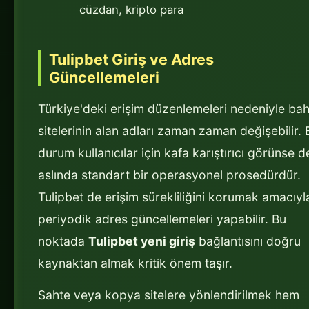
cüzdan, kripto para
Tulipbet Giriş ve Adres
Güncellemeleri
Türkiye'deki erişim düzenlemeleri nedeniyle bah
sitelerinin alan adları zaman zaman değişebilir. 
durum kullanıcılar için kafa karıştırıcı görünse d
aslında standart bir operasyonel prosedürdür.
Tulipbet de erişim sürekliliğini korumak amacıyl
periyodik adres güncellemeleri yapabilir. Bu
noktada
Tulipbet yeni giriş
bağlantısını doğru
kaynaktan almak kritik önem taşır.
Sahte veya kopya sitelere yönlendirilmek hem