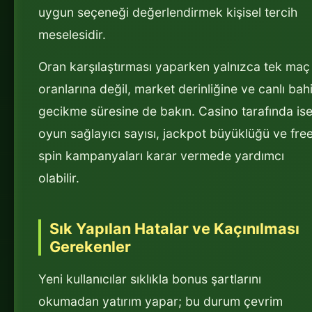
uygun seçeneği değerlendirmek kişisel tercih
meselesidir.
Oran karşılaştırması yaparken yalnızca tek maç
oranlarına değil, market derinliğine ve canlı bah
gecikme süresine de bakın. Casino tarafında is
oyun sağlayıcı sayısı, jackpot büyüklüğü ve fre
spin kampanyaları karar vermede yardımcı
olabilir.
Sık Yapılan Hatalar ve Kaçınılması
Gerekenler
Yeni kullanıcılar sıklıkla bonus şartlarını
okumadan yatırım yapar; bu durum çevrim