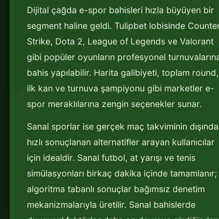
Dijital çağda e-spor bahisleri hızla büyüyen bir
segment haline geldi. Tulipbet lobisinde Counte
Strike, Dota 2, League of Legends ve Valorant
gibi popüler oyunların profesyonel turnuvaların
bahis yapılabilir. Harita galibiyeti, toplam round,
ilk kan ve turnuva şampiyonu gibi marketler e-
spor meraklılarına zengin seçenekler sunar.
Sanal sporlar ise gerçek maç takviminin dışında
hızlı sonuçlanan alternatifler arayan kullanıcılar
için idealdir. Sanal futbol, at yarışı ve tenis
simülasyonları birkaç dakika içinde tamamlanır;
algoritma tabanlı sonuçlar bağımsız denetim
mekanizmalarıyla üretilir. Sanal bahislerde