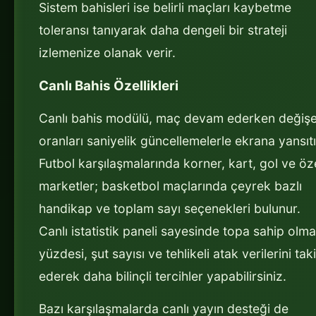
Sistem bahisleri ise belirli maçları kaybetme
toleransı tanıyarak daha dengeli bir strateji
izlemenize olanak verir.
Canlı Bahis Özellikleri
Canlı bahis modülü, maç devam ederken değiş
oranları saniyelik güncellemelerle ekrana yansıtı
Futbol karşılaşmalarında korner, kart, gol ve öz
marketler; basketbol maçlarında çeyrek bazlı
handikap ve toplam sayı seçenekleri bulunur.
Canlı istatistik paneli sayesinde topa sahip olma
yüzdesi, şut sayısı ve tehlikeli atak verilerini tak
ederek daha bilinçli tercihler yapabilirsiniz.
Bazı karşılaşmalarda canlı yayın desteği de