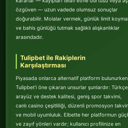
kararlar — kayıpları telafi etme dürtüsü veya aşı
özgüven — uzun vadede olumsuz sonuçlar
doğurabilir. Molalar vermek, günlük limit koym
ve bahis günlüğü tutmak sağlıklı alışkanlıklar
arasındadır.
Tulipbet ile Rakiplerin
Karşılaştırması
Piyasada onlarca alternatif platform bulunurken
Tulipbet'i öne çıkaran unsurlar şunlardır: Türkçe
arayüz ve destek kalitesi, geniş spor takvimi,
canlı casino çeşitliliği, düzenli promosyon takvi
ve mobil uyumluluk. Elbette her platformun güç
ve zayıf yönleri vardır; kullanıcı profilinize en