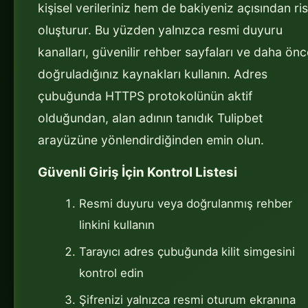
kişisel verileriniz hem de bakiyeniz açısından ri
oluşturur. Bu yüzden yalnızca resmi duyuru
kanalları, güvenilir rehber sayfaları ve daha önc
doğruladığınız kaynakları kullanın. Adres
çubuğunda HTTPS protokolünün aktif
olduğundan, alan adının tanıdık Tulipbet
arayüzüne yönlendirdiğinden emin olun.
Güvenli Giriş İçin Kontrol Listesi
Resmi duyuru veya doğrulanmış rehber
linkini kullanın
Tarayıcı adres çubuğunda kilit simgesini
kontrol edin
Şifrenizi yalnızca resmi oturum ekranına