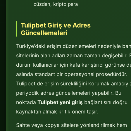
cüzdan, kripto para
Tulipbet Giriş ve Adres
Güncellemeleri
Türkiye'deki erişim düzenlemeleri nedeniyle bah
sitelerinin alan adları zaman zaman değişebilir. 
durum kullanıcılar için kafa karıştırıcı görünse d
aslında standart bir operasyonel prosedürdür.
Tulipbet de erişim sürekliliğini korumak amacıyl
periyodik adres güncellemeleri yapabilir. Bu
noktada
Tulipbet yeni giriş
bağlantısını doğru
kaynaktan almak kritik önem taşır.
Sahte veya kopya sitelere yönlendirilmek hem