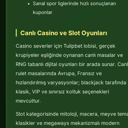
Sanal spor liglerinde hızlı sonuçlanan
kuponlar
Canlı Casino ve Slot Oyunları
Casino severler için Tulipbet lobisi, gerçek
krupiyeler eşliğinde oynanan canlı masalar ve
RNG tabanlı dijital oyunları bir arada sunar. Canl
rulet masalarında Avrupa, Fransız ve
hızlandırılmış varyasyonlar; blackjack tarafında
klasik, VIP ve sınırsız koltuk seçenekleri
mevcuttur.
Slot kategorisinde mitoloji, macera, meyve tema
klasikler ve megaways mekanizmalı modern