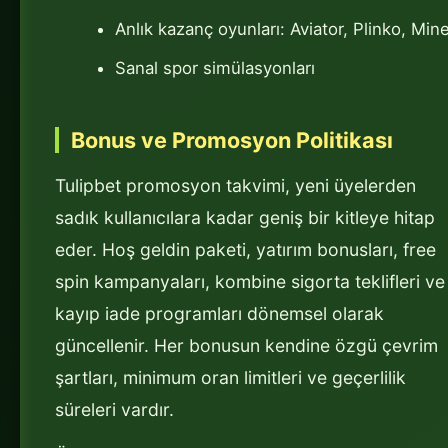
Anlık kazanç oyunları: Aviator, Plinko, Min
Sanal spor simülasyonları
Bonus ve Promosyon Politikası
Tulipbet promosyon takvimi, yeni üyelerden
sadık kullanıcılara kadar geniş bir kitleye hitap
eder. Hoş geldin paketi, yatırım bonusları, free
spin kampanyaları, kombine sigorta teklifleri ve
kayıp iade programları dönemsel olarak
güncellenir. Her bonusun kendine özgü çevrim
şartları, minimum oran limitleri ve geçerlilik
süreleri vardır.