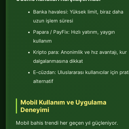
Banka havalesi: Yüksek limit, biraz daha
uzun işlem süresi
Papara / PayFix: Hızlı yatırım, yaygın
kullanım
Kripto para: Anonimlik ve hız avantajı, kur
dalgalanmasına dikkat
E-cüzdan: Uluslararası kullanıcılar için prat
alternatif
Mobil Kullanım ve Uygulama
Deneyimi
Mobil bahis trendi her geçen yıl güçleniyor.