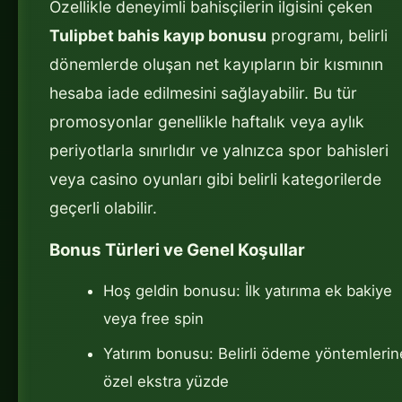
Özellikle deneyimli bahisçilerin ilgisini çeken
Tulipbet bahis kayıp bonusu
programı, belirli
dönemlerde oluşan net kayıpların bir kısmının
hesaba iade edilmesini sağlayabilir. Bu tür
promosyonlar genellikle haftalık veya aylık
periyotlarla sınırlıdır ve yalnızca spor bahisleri
veya casino oyunları gibi belirli kategorilerde
geçerli olabilir.
Bonus Türleri ve Genel Koşullar
Hoş geldin bonusu: İlk yatırıma ek bakiye
veya free spin
Yatırım bonusu: Belirli ödeme yöntemlerin
özel ekstra yüzde