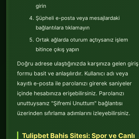
girin
Şüpheli e-posta veya mesajlardaki
bağlantılara tıklamayın
Ortak ağlarda oturum açtıysanız işlem
bitince çıkış yapın
Doğru adrese ulaştığınızda karşınıza gelen giriş
formu basit ve anlaşılırdır. Kullanıcı adı veya
kayıtlı e-posta ile parolanızı girerek saniyeler
içinde hesabınıza erişebilirsiniz. Parolanızı
unuttuysanız "Şifremi Unuttum" bağlantısı
üzerinden sıfırlama adımlarını izleyebilirsiniz.
Tulipbet Bahis Sitesi: Spor ve Canlı