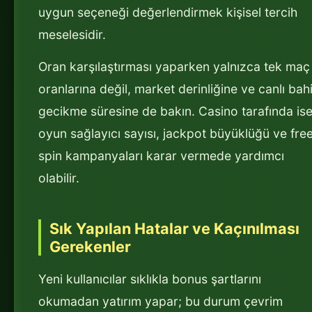
uygun seçeneği değerlendirmek kişisel tercih
meselesidir.
Oran karşılaştırması yaparken yalnızca tek maç
oranlarına değil, market derinliğine ve canlı bah
gecikme süresine de bakın. Casino tarafında is
oyun sağlayıcı sayısı, jackpot büyüklüğü ve fre
spin kampanyaları karar vermede yardımcı
olabilir.
Sık Yapılan Hatalar ve Kaçınılması
Gerekenler
Yeni kullanıcılar sıklıkla bonus şartlarını
okumadan yatırım yapar; bu durum çevrim