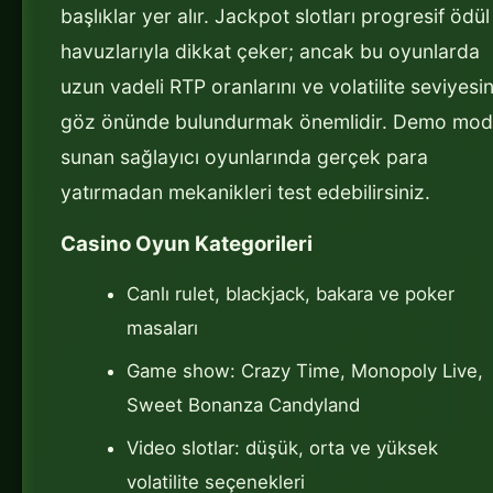
başlıklar yer alır. Jackpot slotları progresif ödül
havuzlarıyla dikkat çeker; ancak bu oyunlarda
uzun vadeli RTP oranlarını ve volatilite seviyesin
göz önünde bulundurmak önemlidir. Demo mo
sunan sağlayıcı oyunlarında gerçek para
yatırmadan mekanikleri test edebilirsiniz.
Casino Oyun Kategorileri
Canlı rulet, blackjack, bakara ve poker
masaları
Game show: Crazy Time, Monopoly Live,
Sweet Bonanza Candyland
Video slotlar: düşük, orta ve yüksek
volatilite seçenekleri