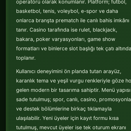
operatörü olarak konumlanır. Platform; futbol,
basketbol, tenis, voleybol, e-spor ve daha
onlarca branşta prematch ile canlı bahis imkânı
tanır. Casino tarafında ise rulet, blackjack,
bakara, poker varyasyonları, game show
formatları ve binlerce slot başlığı tek çatı altınd
toplanır.
Kullanıcı deneyimini ön planda tutan arayüz,
karanlık tema ve yeşil vurgu renkleriyle göze h
gelen modern bir tasarıma sahiptir. Menü yapısı
sade tutulmuş; spor, canlı, casino, promosyonla
ve destek bölümlerine birkaç tıklamayla
ulaşılabilir. Yeni üyeler için kayıt formu kısa
tutulmuş, mevcut üyeler ise tek oturum ekranı