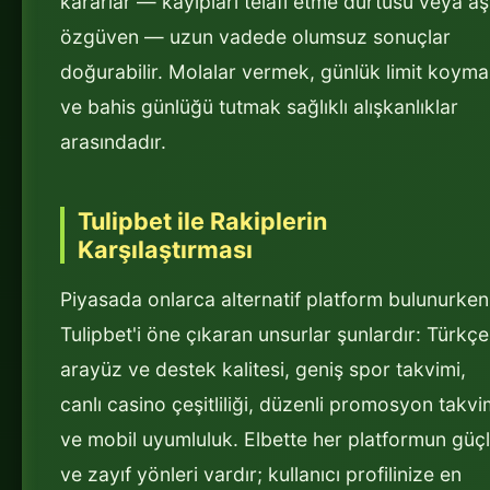
kararlar — kayıpları telafi etme dürtüsü veya aşı
özgüven — uzun vadede olumsuz sonuçlar
doğurabilir. Molalar vermek, günlük limit koym
ve bahis günlüğü tutmak sağlıklı alışkanlıklar
arasındadır.
Tulipbet ile Rakiplerin
Karşılaştırması
Piyasada onlarca alternatif platform bulunurken
Tulipbet'i öne çıkaran unsurlar şunlardır: Türkçe
arayüz ve destek kalitesi, geniş spor takvimi,
canlı casino çeşitliliği, düzenli promosyon takvi
ve mobil uyumluluk. Elbette her platformun güç
ve zayıf yönleri vardır; kullanıcı profilinize en