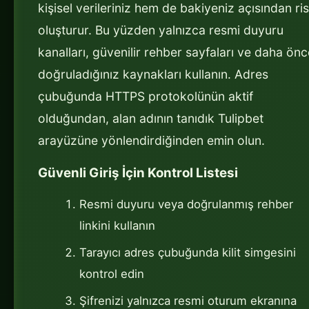
kişisel verileriniz hem de bakiyeniz açısından ri
oluşturur. Bu yüzden yalnızca resmi duyuru
kanalları, güvenilir rehber sayfaları ve daha önc
doğruladığınız kaynakları kullanın. Adres
çubuğunda HTTPS protokolünün aktif
olduğundan, alan adının tanıdık Tulipbet
arayüzüne yönlendirdiğinden emin olun.
Güvenli Giriş İçin Kontrol Listesi
Resmi duyuru veya doğrulanmış rehber
linkini kullanın
Tarayıcı adres çubuğunda kilit simgesini
kontrol edin
Şifrenizi yalnızca resmi oturum ekranına