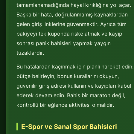
tamamlanamadığında hayal kırıklığına yol açar.
Başka bir hata, doğrulanmamış kaynaklardan
gelen giriş linklerine güvenmektir. Ayrıca tüm
bakiyeyi tek kuponda riske atmak ve kayıp
sonrası panik bahisleri yapmak yaygın
tuzaklardır.
Bu hatalardan kaçınmak için planlı hareket edin:
bütçe belirleyin, bonus kurallarını okuyun,
güvenilir giriş adresi kullanın ve kayıpları kabul
ederek devam edin. Bahis bir maraton değil,
kontrollü bir eğlence aktivitesi olmalıdır.
E-Spor ve Sanal Spor Bahisleri