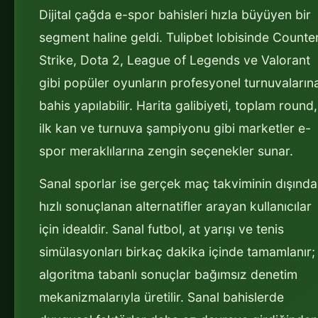
Dijital çağda e-spor bahisleri hızla büyüyen bir
segment haline geldi. Tulipbet lobisinde Counte
Strike, Dota 2, League of Legends ve Valorant
gibi popüler oyunların profesyonel turnuvaların
bahis yapılabilir. Harita galibiyeti, toplam round,
ilk kan ve turnuva şampiyonu gibi marketler e-
spor meraklılarına zengin seçenekler sunar.
Sanal sporlar ise gerçek maç takviminin dışında
hızlı sonuçlanan alternatifler arayan kullanıcılar
için idealdir. Sanal futbol, at yarışı ve tenis
simülasyonları birkaç dakika içinde tamamlanır;
algoritma tabanlı sonuçlar bağımsız denetim
mekanizmalarıyla üretilir. Sanal bahislerde