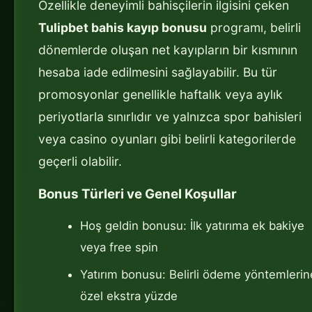
Özellikle deneyimli bahisçilerin ilgisini çeken
Tulipbet bahis kayıp bonusu
programı, belirli
dönemlerde oluşan net kayıpların bir kısmının
hesaba iade edilmesini sağlayabilir. Bu tür
promosyonlar genellikle haftalık veya aylık
periyotlarla sınırlıdır ve yalnızca spor bahisleri
veya casino oyunları gibi belirli kategorilerde
geçerli olabilir.
Bonus Türleri ve Genel Koşullar
Hoş geldin bonusu: İlk yatırıma ek bakiye
veya free spin
Yatırım bonusu: Belirli ödeme yöntemlerin
özel ekstra yüzde