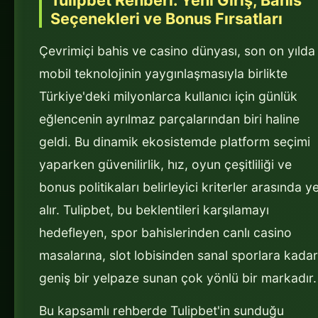
Seçenekleri ve Bonus Fırsatları
Çevrimiçi bahis ve casino dünyası, son on yılda
mobil teknolojinin yaygınlaşmasıyla birlikte
Türkiye'deki milyonlarca kullanıcı için günlük
eğlencenin ayrılmaz parçalarından biri haline
geldi. Bu dinamik ekosistemde platform seçimi
yaparken güvenilirlik, hız, oyun çeşitliliği ve
bonus politikaları belirleyici kriterler arasında y
alır. Tulipbet, bu beklentileri karşılamayı
hedefleyen, spor bahislerinden canlı casino
masalarına, slot lobisinden sanal sporlara kadar
geniş bir yelpaze sunan çok yönlü bir markadır.
Bu kapsamlı rehberde Tulipbet'in sunduğu