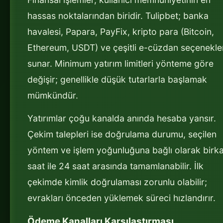
hassas noktalarından biridir. Tulipbet; banka
havalesi, Papara, PayFix, kripto para (Bitcoin,
Ethereum, USDT) ve çeşitli e-cüzdan seçenekle
sunar. Minimum yatırım limitleri yönteme göre
değişir; genellikle düşük tutarlarla başlamak
mümkündür.
Yatırımlar çoğu kanalda anında hesaba yansır.
Çekim talepleri ise doğrulama durumu, seçilen
yöntem ve işlem yoğunluğuna bağlı olarak birk
saat ile 24 saat arasında tamamlanabilir. İlk
çekimde kimlik doğrulaması zorunlu olabilir;
evrakları önceden yüklemek süreci hızlandırır.
Ödeme Kanalları Karşılaştırması