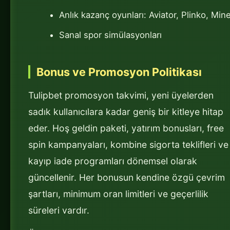
Anlık kazanç oyunları: Aviator, Plinko, Min
Sanal spor simülasyonları
Bonus ve Promosyon Politikası
Tulipbet promosyon takvimi, yeni üyelerden
sadık kullanıcılara kadar geniş bir kitleye hitap
eder. Hoş geldin paketi, yatırım bonusları, free
spin kampanyaları, kombine sigorta teklifleri ve
kayıp iade programları dönemsel olarak
güncellenir. Her bonusun kendine özgü çevrim
şartları, minimum oran limitleri ve geçerlilik
süreleri vardır.