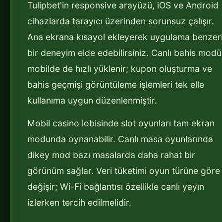
Tulipbet'in responsive arayüzü, iOS ve Android
cihazlarda tarayıcı üzerinden sorunsuz çalışır.
Ana ekrana kısayol ekleyerek uygulama benzer
bir deneyim elde edebilirsiniz. Canlı bahis modü
mobilde de hızlı yüklenir; kupon oluşturma ve
bahis geçmişi görüntüleme işlemleri tek elle
kullanıma uygun düzenlenmiştir.
Mobil casino lobisinde slot oyunları tam ekran
modunda oynanabilir. Canlı masa oyunlarında
dikey mod bazı masalarda daha rahat bir
görünüm sağlar. Veri tüketimi oyun türüne göre
değişir; Wi-Fi bağlantısı özellikle canlı yayın
izlerken tercih edilmelidir.