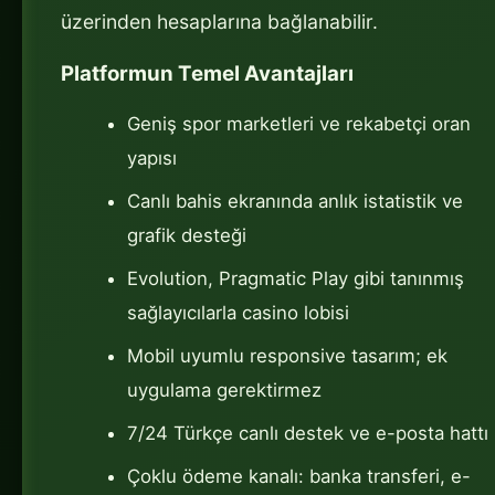
üzerinden hesaplarına bağlanabilir.
Platformun Temel Avantajları
Geniş spor marketleri ve rekabetçi oran
yapısı
Canlı bahis ekranında anlık istatistik ve
grafik desteği
Evolution, Pragmatic Play gibi tanınmış
sağlayıcılarla casino lobisi
Mobil uyumlu responsive tasarım; ek
uygulama gerektirmez
7/24 Türkçe canlı destek ve e-posta hattı
Çoklu ödeme kanalı: banka transferi, e-