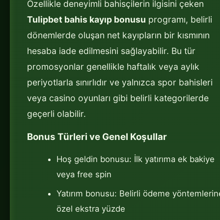
Özellikle deneyimli bahisçilerin ilgisini çeken
Tulipbet bahis kayıp bonusu
programı, belirli
dönemlerde oluşan net kayıpların bir kısmının
hesaba iade edilmesini sağlayabilir. Bu tür
promosyonlar genellikle haftalık veya aylık
periyotlarla sınırlıdır ve yalnızca spor bahisleri
veya casino oyunları gibi belirli kategorilerde
geçerli olabilir.
Bonus Türleri ve Genel Koşullar
Hoş geldin bonusu: İlk yatırıma ek bakiye
veya free spin
Yatırım bonusu: Belirli ödeme yöntemlerin
özel ekstra yüzde