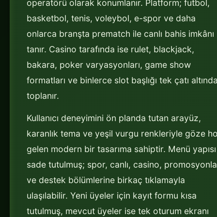
operatörü olarak konumlanır. Platform; futbol,
basketbol, tenis, voleybol, e-spor ve daha
onlarca branşta prematch ile canlı bahis imkânı
tanır. Casino tarafında ise rulet, blackjack,
bakara, poker varyasyonları, game show
formatları ve binlerce slot başlığı tek çatı altınd
toplanır.
Kullanıcı deneyimini ön planda tutan arayüz,
karanlık tema ve yeşil vurgu renkleriyle göze h
gelen modern bir tasarıma sahiptir. Menü yapısı
sade tutulmuş; spor, canlı, casino, promosyonla
ve destek bölümlerine birkaç tıklamayla
ulaşılabilir. Yeni üyeler için kayıt formu kısa
tutulmuş, mevcut üyeler ise tek oturum ekranı