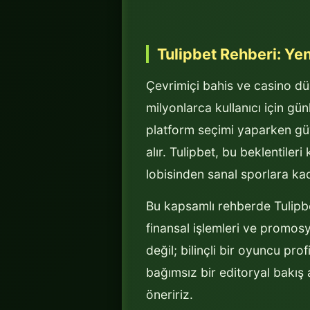
Tulipbet Rehberi: Yen
Çevrimiçi bahis ve casino dün
milyonlarca kullanıcı için gü
platform seçimi yaparken güven
alır. Tulipbet, bu beklentiler
lobisinden sanal sporlara ka
Bu kapsamlı rehberde Tulipbe
finansal işlemleri ve promos
değil; bilinçli bir oyuncu pro
bağımsız bir editoryal bakış 
öneririz.