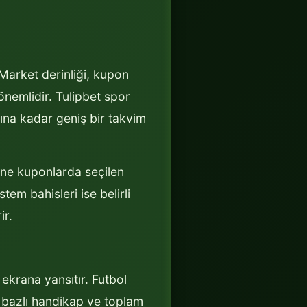
 Market derinliği, kupon
 önemlidir. Tulipbet spor
ına kadar geniş bir takvim
ine kuponlarda seçilen
tem bahisleri ise belirli
ir.
ekrana yansıtır. Futbol
k bazlı handikap ve toplam