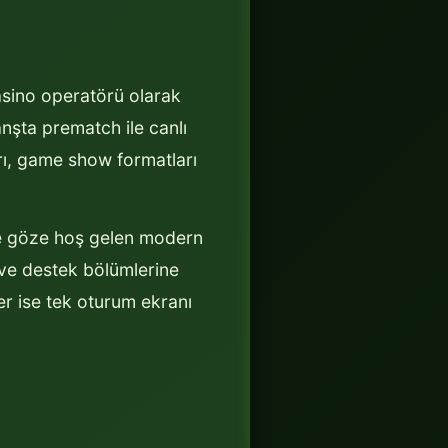
 casino operatörü olarak
nşta prematch ile canlı
arı, game show formatları
yle göze hoş gelen modern
 ve destek bölümlerine
ler ise tek oturum ekranı