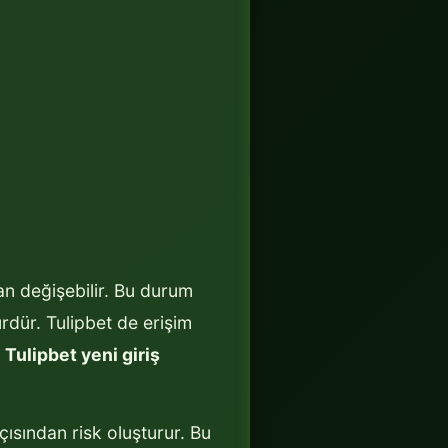
an değişebilir. Bu durum
ürdür. Tulipbet de erişim
a
Tulipbet yeni giriş
ısından risk oluşturur. Bu