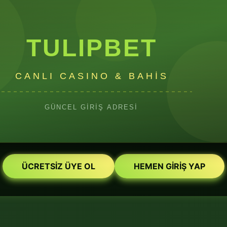
TULIPBET
CANLI CASINO & BAHİS
GÜNCEL GİRİŞ ADRESİ
ÜCRETSIZ ÜYE OL
HEMEN GIRIŞ YAP